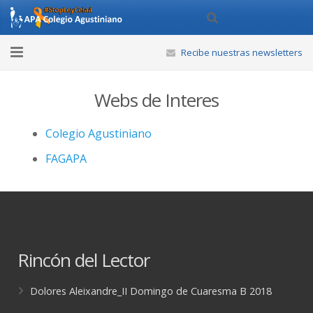
Recibe nuestras newsletters
Inicio
Webs de Interes
APA
Colegio Agustiniano
Actividades
FAGAPA
Noticias
Calendario
Webs de Interés
Rincón del Lector
Contáctanos
Dolores Aleixandre_II Domingo de Cuaresma B 2018