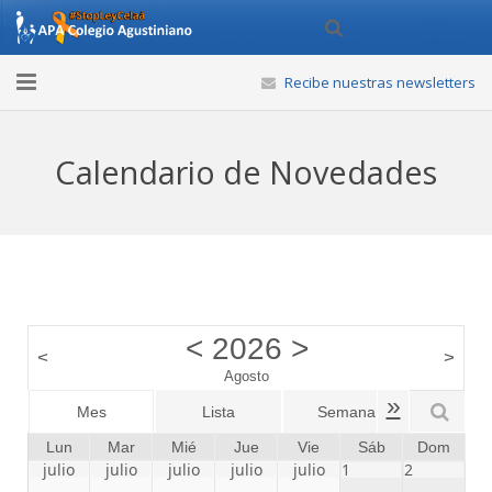
Recibe nuestras newsletters
Inicio
Calendario de Novedades
APA
Actividades
Noticias
Calendario
<
2026
>
<
>
Agosto
Webs de Interés
»
Mes
Lista
Semana
Día
Contáctanos
Lun
Mar
Mié
Jue
Vie
Sáb
Dom
julio
julio
julio
julio
julio
1
2