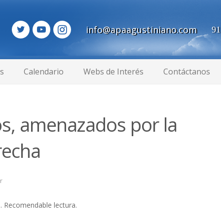
info@apaagustiniano.com
91
as
Calendario
Webs de Interés
Contáctanos
os, amenazados por la
recha
r
s
. Recomendable lectura.