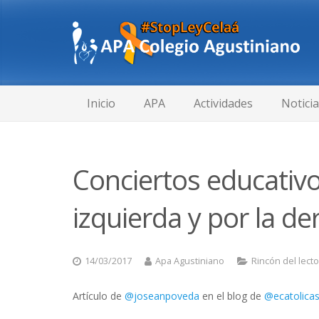
Inicio
APA
Actividades
Notici
Conciertos educativ
izquierda y por la de
14/03/2017
Apa Agustiniano
Rincón del lecto
Artículo de
@
joseanpoveda
en el blog de
@
ecatolica